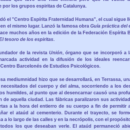
por los grupos espiritas de Catalunya.
dó el "Centro Espírita Fraternidad Humana", el cual sigue 
 en el mismo lugar. Lanzó la famosa obra
Guía práctica del 
ace muchos años en la edición de la Federación Espírita B
El tesoro de los espiritas
.
undador de la revista
Unión
, órgano que se incorporó a l
arcada actividad en la difusión de los ideales reencar
 Centro Barcelonés de Estudios Psicológicos.
sa mediumnidad hizo que se desarrollará, en Terrassa, un
 necesitados del cuerpo y del alma, socorriendo a los de
los humildes, al punto que al desencarnar causó una prof
n de aquella ciudad. Las fábricas paralizaron sus activida
tas a la hora del entierro de su cuerpo a fin de permiti
ar el ataúd al cementerio. Durante el trayecto, se for
a lo largo de las calles y en la necrópolis, con el propósit
 todos los que deseaban verle. El ataúd permaneció abi