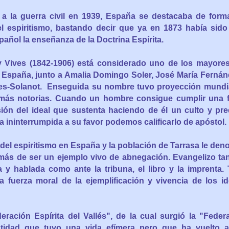
 a la guerra civil en 1939, España se destacaba de forma
el espiritismo, bastando decir que ya en 1873 había sido
añol la enseñanza de la Doctrina Espírita.
y Vives
(1842-1906)
está
considerado uno de los mayores
 España, junto a Amalia Domingo Soler, José María Fernán
es-Solanot. Enseguida su nombre tuvo proyección mundi
más notorias. Cuando un hombre consigue cumplir una 
sión del ideal que sustenta haciendo de él un culto y pr
a ininterrumpida a su favor podemos calificarlo de apóstol.
 del espiritismo en España y la población de Tarrasa le den
más de ser un ejemplo vivo de abnegación. Evangelizo tan
a y hablada como ante la tribuna, el libro y la imprenta
 fuerza moral de la ejemplificación y vivencia de los id
ración Espírita del Vallés", de la cual surgió la "Feder
tidad que tuvo una vida efímera pero que ha vuelto a