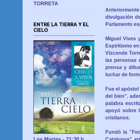
TORRETA
Anteriormente
divulgación d
ENTRE LA TIERRA Y EL
Parlamento esp
CIELO
Miguel Vives 
Espiritismo en
Vizconde Torr
las personas 
prensa y difu
luchar de form
Fue el apóstol
del bien
", ade
palabra escrit
apoyó sobre la
cristianos.
Fundó la "Fede
Los Martes - 21:30 h
Catalunya" en