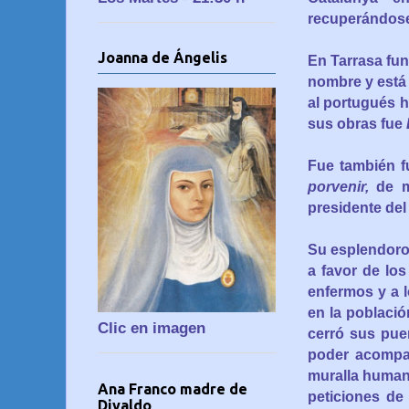
recuperándose 
Joanna de Ángelis
En Tarrasa fun
nombre y está
al portugués h
sus obras fue
Fue también f
porvenir,
de m
presidente del
Su esplendoro
a favor de los
enfermos y a 
en la població
Clic en imagen
cerró sus puer
poder acompañ
muralla humana 
Ana Franco madre de
peticiones de
Divaldo