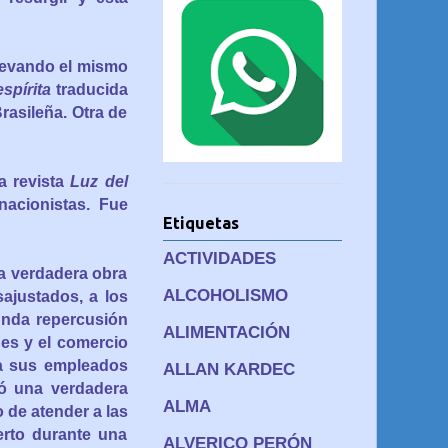
llevando el mismo
espírita
traducida
rasileña. Otra de
a revista
Luz del
nacionistas. Fue
Etiquetas
ACTIVIDADES
a verdadera obra
ALCOHOLISMO
sajustados, a los
unda repercusión
ALIMENTACIÓN
des y el comercio
r a sus empleados
ALLAN KARDEC
mó una verdadera
ALMA
o de atender a las
erto durante una
ALVERICO PERÓN