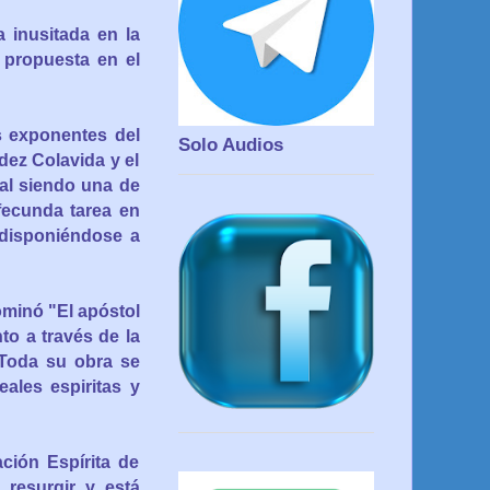
 inusitada en la
 propuesta en el
 exponentes del
Solo Audios
dez Colavida y el
al siendo una de
fecunda tarea en
edisponiéndose a
ominó "
El apóstol
to a través de la
. Toda su obra se
eales espiritas y
ación Espírita de
 resurgir y está