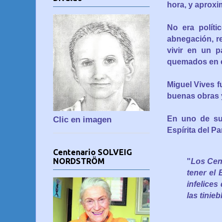
hora, y aproxi
No era políti
abnegación, re
vivir en un p
quemados en e
Miguel Vives f
buenas obras y
En uno de sus
Clic en imagen
Espírita del Pa
Centenario SOLVEIG
NORDSTRÖM
"
Los Cent
tener el 
infelices
las tinie