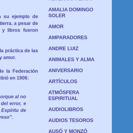
AMALIA DOMINGO
SOLER
 a su ejemplo de
ierra, a pesar de
AMOR
 y libros fueron
AMPARADORES
ANDRE LUIZ
a práctica de las
y amor.
ANIMALES Y ALMA
ANIVERSARIO
e la Federación
ribió en 1906:
ARTÍCULOS
ATMÓSFERA
porque al no
ESPIRITUAL
del error, e
AUDIOLIBROS
 Espíritu de
greso"
.
AUDIOS TESOROS
AUSÓ Y MONZÓ