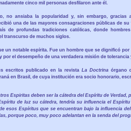
madamente cinco mil personas desfilaron ante él.
co, no ansiaba la popularidad y, sin embargo, gracias
cibió una de las mayores consagraciones públicas de su t
aís de profundas tradiciones católicas, donde hombres
l transcurso de muchos siglos.
ue un notable espírita. Fue un hombre que se dignificó por l
 por el desempeño de una verdadera misión de tolerancia 
 escritos publicado en la revista
La Doctrina
órgano d
raná en Brasil, de cuya institución era socio honorario, esc
ros Espiritas deben ser la cátedra del Espíritu de Verdad, 
Espíritu de luz su cátedra, tendría su influencia el Espíritu 
 de esos Espíritus que se encuentran bajo la influencia del
blas, porque poco, muy poco adelantan en la senda del pro