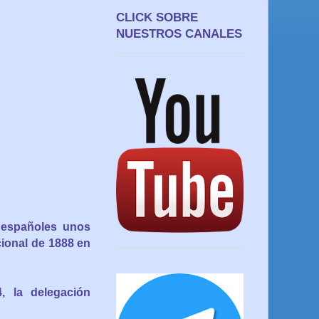
CLICK SOBRE
NUESTROS CANALES
 españoles unos
cional de 1888 en
, la delegación