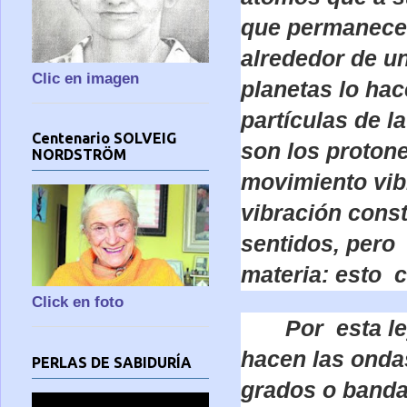
que permanecen
alrededor de u
Clic en imagen
planetas lo hac
partículas de l
Centenario SOLVEIG
son los proton
NORDSTRÖM
movimiento vib
vibración const
sentidos, pero
materia: esto 
Click en foto
Por esta l
hacen las ondas
PERLAS DE SABIDURÍA
grados o bandas