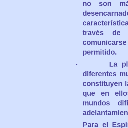
no son má
desencarna
característi
través de 
comunicarse
permitido.
·
La p
diferentes m
constituyen 
que en ello
mundos dif
adelantamient
Para el Espi