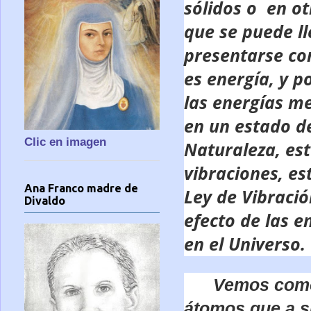
sólidos o en o
que se puede ll
presentarse co
es energía, y p
las energías me
en un estado d
Clic en imagen
Naturaleza, es
vibraciones, es
Ana Franco madre de
Ley de Vibració
Divaldo
efecto de las e
en el Universo.
Vemos como 
átomos que a s