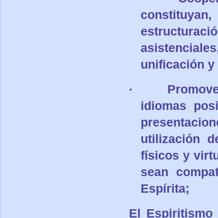
constituya
estructurac
asistencial
unificación y
·
Promover
idiomas posi
presentaci
utilización
físicos y vir
sean compat
Espírita;
El Espiritismo