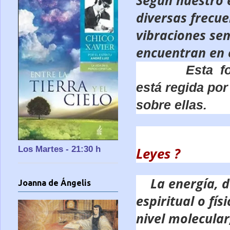
Según nuestro 
diversas frecue
vibraciones se
encuentran en 
Esta fo
está regida po
sobre ellas.
Los Martes - 21:30 h
Leyes ?
La energía, d
Joanna de Ángelis
espiritual o fí
nivel molecula