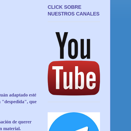
CLICK SOBRE
NUESTROS CANALES
cuán adaptado esté
sa "despedida", que
ación de querer
n material.