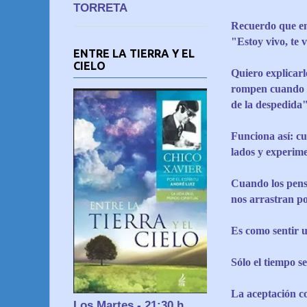
TORRETA
Recuerdo que en 
"Estoy vivo, te v
ENTRE LA TIERRA Y EL
CIELO
Quiero explicarl
rompen cuando y
de la despedida"
Funciona así: cu
lados y experime
Cuando los pensa
nos arrastran po
Es como sentir u
Sólo el tiempo se
La aceptación c
Los Martes - 21:30 h