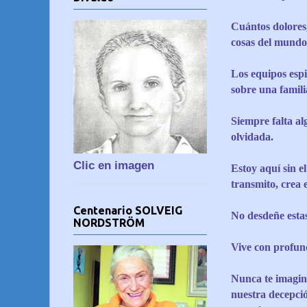
Cuántos dolores,
cosas del mundo
Los equipos espi
sobre una famili
Siempre falta al
olvidada.
Clic en imagen
Estoy aquí sin e
transmito, crea 
Centenario SOLVEIG
No desdeñe estas
NORDSTRÖM
Vive con profund
Nunca te imagin
nuestra decepci