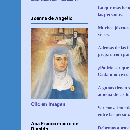
Lo que más he ob
las personas.
Joanna de Ángelis
Muchos jóvenes v
vicios.
Además de las int
preparación para
¿Podría ser que
Cada uno vivirá 
Algunos tienen 
adueña de las fue
Clic en imagen
Ser consciente d
entre las person
Ana Franco madre de
Debemos aprovec
Divaldo