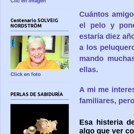
Clic en imagen
Cuántos amigo
Centenario SOLVEIG
el pelo y pon
NORDSTRÖM
estaría diez a
a los peluquero
mando muchas 
ellas.
Click en foto
A mi me intere
PERLAS DE SABIDURÍA
familiares, pe
Esa histeria d
algo que ver co