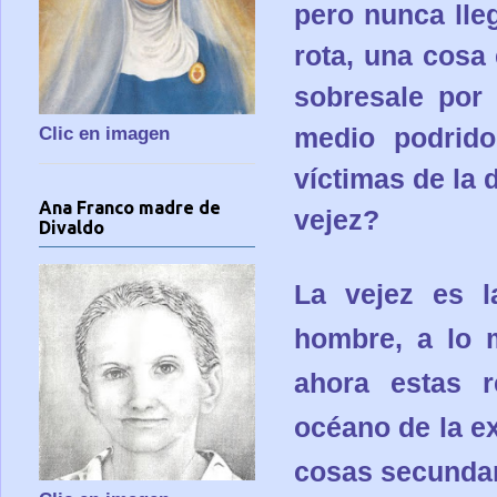
pero nunca lle
rota, una cosa
sobresale por 
Clic en imagen
medio podrido
víctimas de la 
Ana Franco madre de
vejez?
Divaldo
La vejez es l
hombre, a lo 
ahora estas r
océano de la ex
cosas secundar