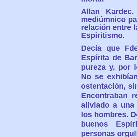
Allan Kardec,
mediúmnico par
relación entre 
Espiritismo.
Decía que Fde
Es
pírita de Ba
pureza y, por 
No se exhibían
ostentación, si
Encontraban r
aliviado a una
los hombres. D
buenos Espír
personas orgul