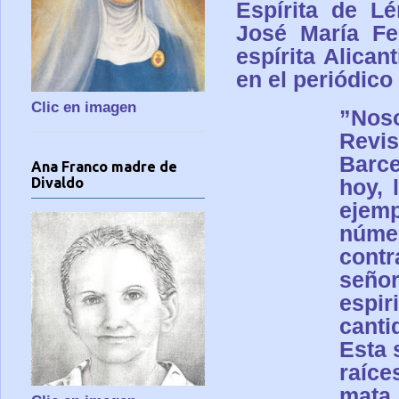
Espírita de Lé
José María Fe
espírita Alica
en el periódico
Clic en imagen
”
Nos
Revi
Barce
Ana Franco madre de
Divaldo
hoy, 
ejemp
núme
cont
seño
espir
cant
Esta 
raíce
mata