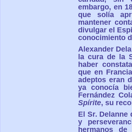
embargo, en 18
que solía ap
mantener conta
divulgar el Esp
conocimiento d
Alexander Dela
la cura de la 
haber constat
que en Francia
adeptos eran d
ya conocía bie
Fernández Cola
Spírite
, su rec
El Sr. Delanne
y perseveranc
hermanos de B