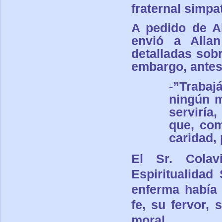
fraternal simpa
A pedido de A
envió a Alla
detalladas sob
embargo, antes 
-”
Trabajá
ningún m
serviría
que, com
caridad,
El Sr. Colav
E
spiritualidad
enferma había
fe, su fervor,
moral.