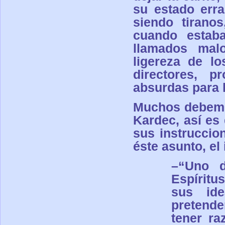
su estado erra
siendo tirano
cuando estab
llamados mal
ligereza de l
directores, p
absurdas para h
Muchos debemos
Kardec, así es
sus instruccio
éste asunto, el 
–“
Uno d
Espíritu
sus ide
pretende
tener ra