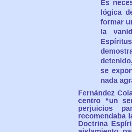
Es neces
lógica d
formar un
la vani
Espíritu
demostr
detenido
se expon
nada agr
F
ernán
dez
Cola
centro “un se
perjuicios p
recomendaba la
Doctrina Espíri
aislamiento, pa