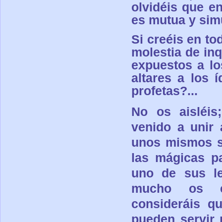
olvidéis que e
es mutua y sim
Si creéis en to
molestia de inq
expuestos a lo
altares a los 
profetas?...
No os aisléis
venido a unir 
unos mismos se
las mágicas pa
uno de sus le
mucho os es
consideráis q
pueden servir 