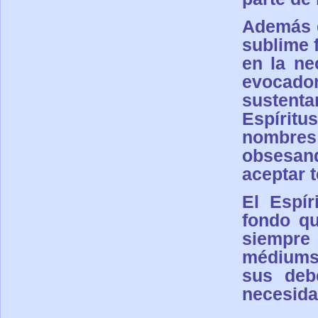
Además d
sublime f
en la ne
evocado
sustent
Espírit
nombres 
obsesan
aceptar 
El Espír
fondo qu
siempre
médiums 
sus debe
necesida