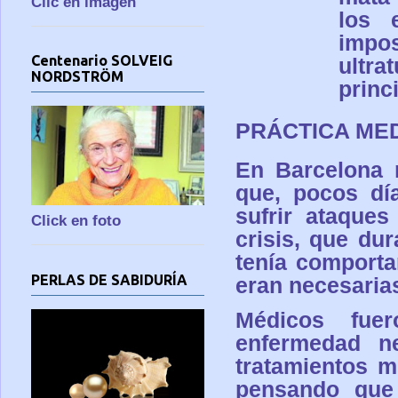
Clic en imagen
los 
impo
Centenario SOLVEIG
ultr
NORDSTRÖM
princ
PRÁCTICA ME
En Barcelona 
que, pocos dí
sufrir ataque
Click en foto
crisis, que du
tenía comporta
PERLAS DE SABIDURÍA
eran necesarias
Médicos fuer
enfermedad ne
tratamientos m
pensando que 