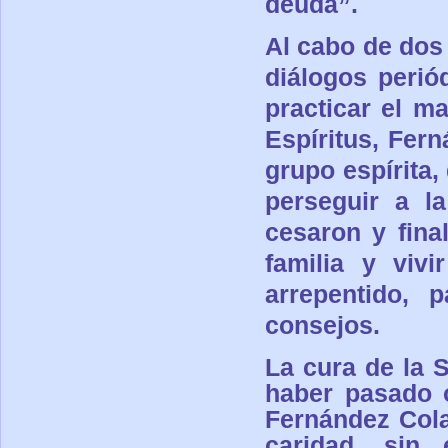
deuda”.
Al cabo de dos
diálogos perió
practicar el m
Espíritus, Fer
grupo espírita,
perseguir a l
cesaron y fina
familia y vivi
arrepentido,
consejos.
La cura de la 
haber pasado 
Fernández Col
caridad, sin