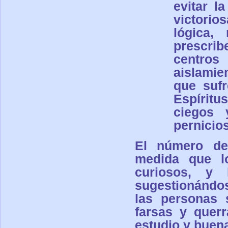
evitar l
victorio
lógica,
prescri
centros
aislamie
que sufr
Espírit
ciegos 
pernicio
El número de 
medida que l
curiosos, y 
sugestionándos
las personas 
farsas y quer
estudio y buen