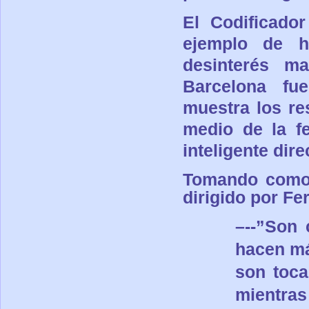
El Codificado
ejemplo de h
desinterés ma
Barcelona fu
muestra los re
medio de la f
inteligente dir
Tomando como 
dirigido por F
e
–
--”
Son 
hacen má
son toca
mientras 