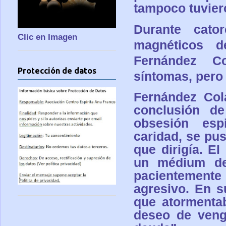
tampoco tuviero
Durante cato
Clic en Imagen
magnéticos 
Fernández Co
Protección de datos
síntomas, pero 
Fernández Cola
conclusión d
obsesión esp
caridad, se pu
que dirigía. E
un médium del
pacientemente c
agresivo. En s
que atormenta
deseo de veng