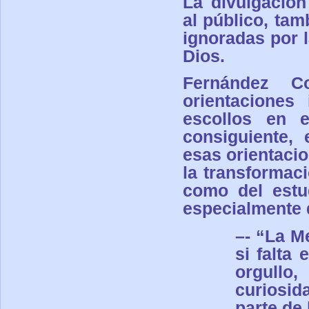
La divulgación
al público, tam
ignoradas por 
Dios.
F
ernán
dez Co
orientaciones
escollos en e
consiguiente, 
esas orientaci
la transformac
como del estu
especialmente 
–
- “
La
Me
si falta
orgullo
curiosid
parte de 