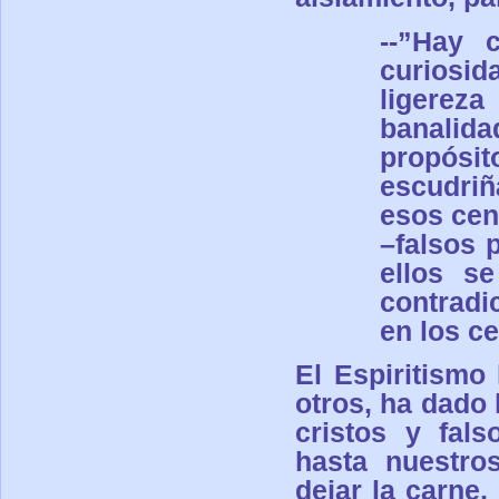
--
”Hay c
curiosid
ligereza
banalid
propósi
escudri
esos cen
–falsos 
ellos s
contradi
en los c
El Espiritismo
otros, ha dado 
cristos y fals
hasta nuestro
dejar la carne,