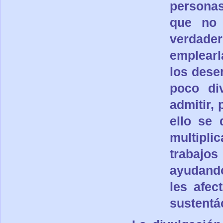
personas
que no 
verdade
emplearl
los dese
poco di
admitir,
ello se 
multipli
trabajos
ayudando
les afec
sustentá