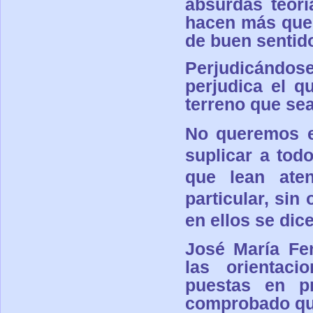
absurdas teorí
hacen más que 
de buen sentid
Perjudicándos
perjudica el 
terreno que sea
No queremos en
suplicar a tod
que lean ate
particular, sin 
en ellos se dic
José María Fe
las orientaci
puestas en p
comprobado que