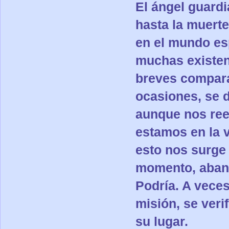
El ángel guard
hasta la muert
en el mundo esp
muchas existen
breves compara
ocasiones, se 
aunque nos ree
estamos en la v
esto nos surge
momento, aband
Podría. A vece
misión, se veri
su lugar.