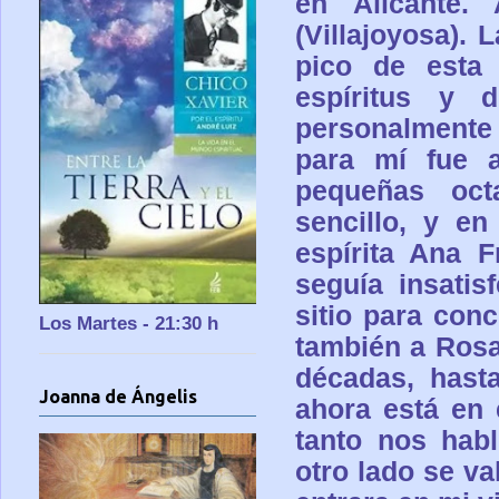
en Alicante.
(Villajoyosa).
pico de esta
espíritus y 
personalmente a
para mí fue a
pequeñas oct
sencillo, y en
espírita Ana 
seguía insatis
sitio para conc
Los Martes - 21:30 h
también a Rosa
décadas, hast
Joanna de Ángelis
ahora está en
tanto nos hab
otro lado se va