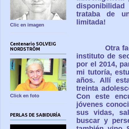
disponibilida
trataba de u
limitada!
Clic en imagen
Centenario SOLVEIG
Otra f
NORDSTRÖM
instituto de se
por el 2014, p
mi tutoría, es
años. Allí es
treinta adoles
Con este encu
Click en foto
jóvenes conoci
sus vidas, sa
PERLAS DE SABIDURÍA
buscar y pers
también vino 