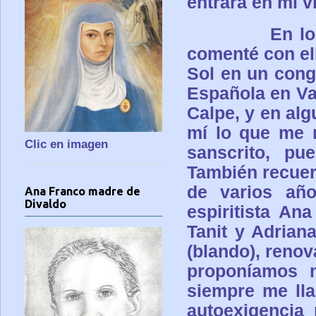
entrara en mi v
En lo
comenté con ell
Sol en un cong
Española en Va
Calpe, y en alg
mí lo que me 
Clic en imagen
sanscrito, pu
También recuer
de varios añ
Ana Franco madre de
Divaldo
espiritista An
Tanit y Adrian
(blando), reno
proponíamos m
siempre me lla
autoexigencia 