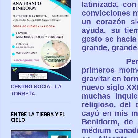
latinizada, co
convicciones m
un corazón si
ayuda, su tiem
gesto se hacía
grande, grand
Pe
primeros mom
gravitar en tor
nuevo siglo XX
CENTRO SOCIAL LA
TORRETA
muchas inquie
religioso, del
cayó en mis ma
ENTRE LA TIERRA Y EL
CIELO
Benidorm, de 
médium canadi