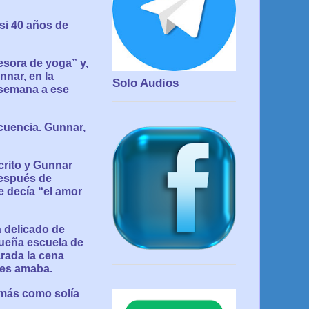
si 40 años de
esora de yoga” y,
nnar, en la
Solo Audios
 semana a ese
cuencia. Gunnar,
crito y Gunnar
después de
e decía “el amor
 delicado de
queña escuela de
rada la cena
Les amaba.
 más como solía