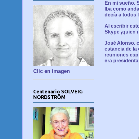
En mi sueño, S
Iba como andan
decía a todos 
Al escribir es
Skype ¡quien n
José Alonso, 
estancia de la
reuniones espí
era presidenta
Clic en imagen
Centenario SOLVEIG
NORDSTRÖM