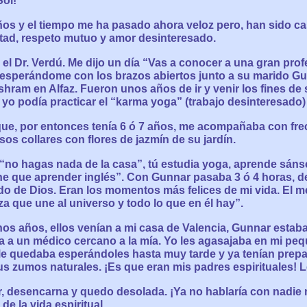
Sol!
os y el tiempo me ha pasado ahora veloz pero, han sido ca
tad, respeto mutuo y amor desinteresado.
 el Dr. Verdú. Me dijo un día “Vas a conocer a una gran prof
la esperándome con los brazos abiertos junto a su marido Gu
shram en Alfaz. Fueron unos años de ir y venir los fines de
yo podía practicar el “karma yoga” (trabajo desinteresado)
 que, por entonces tenía 6 ó 7 años, me acompañaba con fre
sos collares con flores de jazmín de su jardín.
 “no hagas nada de la casa”, tú estudia yoga, aprende sáns
ene que aprender inglés”. Con Gunnar pasaba 3 ó 4 horas, 
o de Dios. Eran los momentos más felices de mi vida. El m
za que une al universo y todo lo que en él hay”.
s años, ellos venían a mi casa de Valencia, Gunnar estaba
ba a un médico cercano a la mía. Yo les agasajaba en mi pe
e quedaba esperándoles hasta muy tarde y ya tenían prepa
us zumos naturales. ¡Es que eran mis padres espirituales! 
, desencarna y quedo desolada. ¡Ya no hablaría con nadie
 de la vida espiritual.