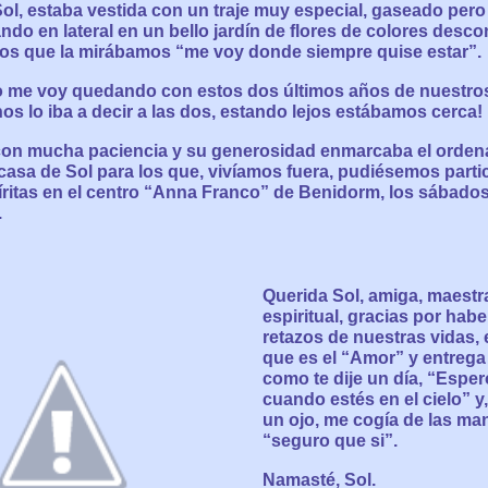
ol, estaba vestida con un traje muy especial, gaseado pero
do en lateral en un bello jardín de flores de colores desc
los que la mirábamos “me voy donde siempre quise estar”.
to me voy quedando con estos dos últimos años de nuestro
os lo iba a decir a las dos, estando lejos estábamos cerca!
con mucha paciencia y su generosidad enmarcaba el ordena
 casa de Sol para los que, vivíamos fuera, pudiésemos partic
ritas en el centro “Anna Franco” de Benidorm, los sábados
.
Querida Sol, amiga, maestr
espiritual, gracias por hab
retazos de nuestras vidas,
que es el “Amor” y entrega
como te dije un día, “Esper
cuando estés en el cielo” y
un ojo, me cogía de las ma
“seguro que si”.
Namasté, Sol.