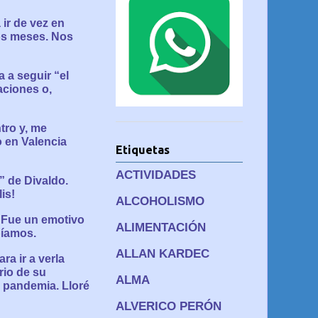
ir de vez en
os meses. Nos
 a seguir “el
aciones o,
tro y, me
o en Valencia
Etiquetas
ACTIVIDADES
o” de Divaldo.
is!
ALCOHOLISMO
. Fue un emotivo
ALIMENTACIÓN
bíamos.
ALLAN KARDEC
ra ir a verla
rio de su
ALMA
a pandemia. Lloré
ALVERICO PERÓN