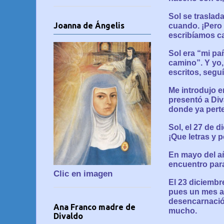
Sol se traslad
Joanna de Ángelis
cuando. ¡Pero
escribíamos ca
Sol era “mi pa
camino”. Y yo,
escritos, segu
Me introdujo e
presentó a Div
donde ya perte
Sol, el 27 de d
¡Que letras y 
En mayo del añ
encuentro para 
Clic en imagen
El 23 diciembre
pues un mes a
desencarnación
Ana Franco madre de
mucho.
Divaldo