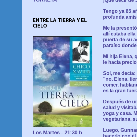
¡Qué decir de 
Tengo ya 65 añ
profunda amis
ENTRE LA TIERRA Y EL
CIELO
Me la presentó
allí estaba el
puerta de su a
paraíso donde 
Mi hija Elena,
le hacía precio
Sol, me decía:
“no, Elena, ti
comer, habland
es la gran fuer
Después de uno
salud y visita
yoga y casa. M
vegetariana, s
Luego, Gunnar
Los Martes - 21:30 h
hacerlo con él,