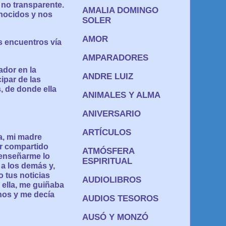
 no transparente.
AMALIA DOMINGO
onocidos y nos
SOLER
AMOR
s encuentros vía
AMPARADORES
dor en la
ANDRE LUIZ
ipar de las
, de donde ella
ANIMALES Y ALMA
ANIVERSARIO
ARTÍCULOS
a, mi madre
er compartido
ATMÓSFERA
 enseñarme lo
ESPIRITUAL
 a los demás y,
o tus noticias
AUDIOLIBROS
, ella, me guiñaba
nos y me decía
AUDIOS TESOROS
AUSÓ Y MONZÓ