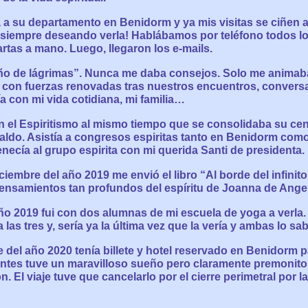
a a su departamento en Benidorm y ya mis visitas se ciñen a 
 siempre deseando verla! Hablábamos por teléfono todos l
rtas a mano. Luego, llegaron los e-mails.
ño de lágrimas”. Nunca me daba consejos. Solo me animaba
 con fuerzas renovadas tras nuestros encuentros, convers
ía con mi vida cotidiana, mi familia…
n el Espiritismo al mismo tiempo que se consolidaba su cen
aldo. Asistía a congresos espiritas tanto en Benidorm com
necía al grupo espirita con mi querida Santi de presidenta.
iciembre del año 2019 me envió el libro “Al borde del infinit
pensamientos tan profundos del espíritu de Joanna de Angel
o 2019 fui con dos alumnas de mi escuela de yoga a verla
las tres y, sería ya la última vez que la vería y ambas lo sa
 del año 2020 tenía billete y hotel reservado en Benidorm pa
ntes tuve un maravilloso sueño pero claramente premonito
. El viaje tuve que cancelarlo por el cierre perimetral por l