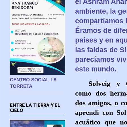
el Ashram Anan
ambiente, la ge
compartíamos l
Éramos de dife
países y en aqu
las faldas de S
parecíamos vivi
este mundo.
CENTRO SOCIAL LA
Solveig y
TORRETA
como dos herm
dos amigos, o c
ENTRE LA TIERRA Y EL
CIELO
aprendí con Sol
acuático que n