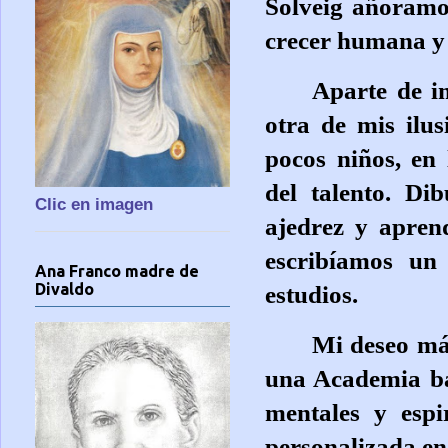
Solveig añoramo
crecer humana y 
Aparte de im
otra de mis ilu
pocos niños, en
del talento. D
Clic en imagen
ajedrez y apren
escribíamos un 
Ana Franco madre de
Divaldo
estudios.
Mi deseo más
una Academia bas
mentales y espi
personalizada en