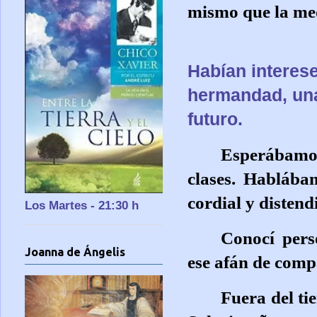
mismo que la med
Habían interes
hermandad, una
futuro.
Esperábamos 
clases. Hablába
cordial y distend
Los Martes - 21:30 h
Conocí pers
Joanna de Ángelis
ese afán de comp
Fuera del ti