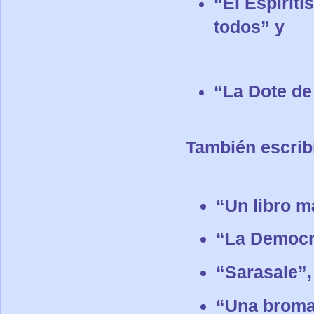
“El Espiriti
todos” y
“La Dote de
También escribi
“Un libro m
“La Democr
“Sarasale”
“Una broma