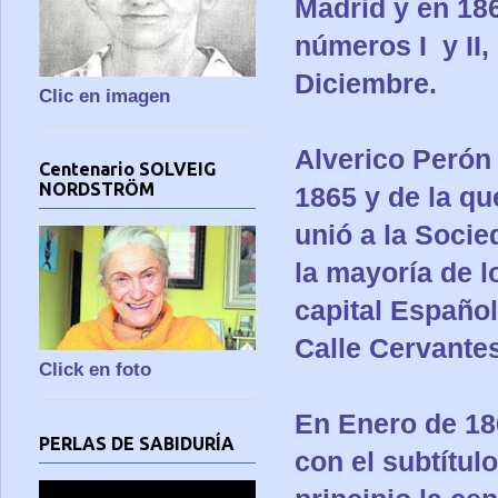
Madrid y en 1868
números I y II
Diciembre.
Clic en imagen
Alverico Perón
Centenario SOLVEIG
NORDSTRÖM
1865 y de la qu
unió a la Socie
la mayoría de l
capital Español
Calle Cervantes
Click en foto
En Enero de 186
PERLAS DE SABIDURÍA
con el subtítul