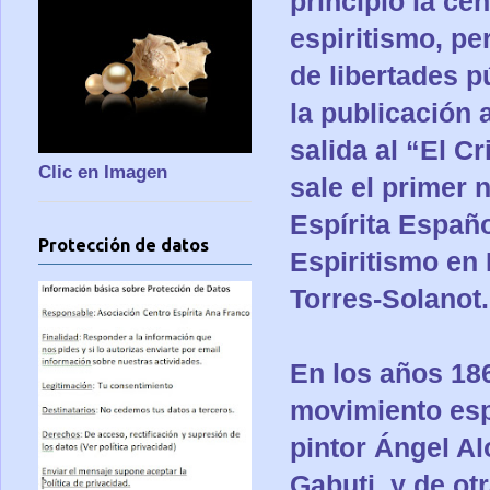
principio la ce
espiritismo, p
de libertades p
la publicación 
salida al “El C
Clic en Imagen
sale el primer
Espírita Españ
Protección de datos
Espiritismo en
Torres-Solanot.
En los años 18
movimiento espí
pintor Ángel A
Gabuti, y de o