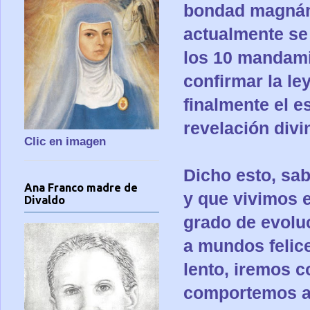
bondad magnáni
actualmente se 
los 10 mandami
confirmar la le
finalmente el e
revelación divi
Clic en imagen
Dicho esto, sa
Ana Franco madre de
y que vivimos 
Divaldo
grado de evolu
a mundos felic
lento, iremos 
comportemos an