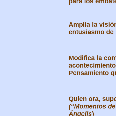
para los embate
Amplía la visió
entusiasmo de q
Modifica la co
acontecimientos
Pensamiento qu
Quien ora, supe
(“Momentos de 
Ángelis
)