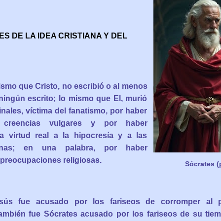
 DE LA IDEA CRISTIANA Y DEL
ismo que Cristo, no escribió o al menos
ningún escrito; lo mismo que El, murió
nales, víctima del fanatismo, por haber
 creencias vulgares y por haber
a virtud real a la hipocresía y a las
rnas; en una palabra, por haber
preocupaciones religiosas.
Sócrates (
ús fue acusado por los fariseos de corromper al 
ambién fue Sócrates acusado por los fariseos de su tiem