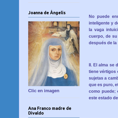
Joanna de Ángelis
No puede enun
inteligente y d
la vaga intui
cuerpo, de su
después de la 
II. El alma se
tiene vértigos
sujetas a camb
que es puro, e
Clic en imagen
como puede; e
este estado de
Ana Franco madre de
Divaldo