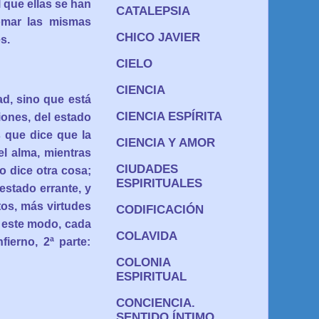
 que ellas se han
CATALEPSIA
omar las mismas
CHICO JAVIER
s.
CIELO
CIENCIA
ad, sino que está
CIENCIA ESPÍRITA
iones, del estado
s que dice que la
CIENCIA Y AMOR
l alma, mientras
CIUDADES
o dice otra cosa;
ESPIRITUALES
stado errante, y
tos, más virtudes
CODIFICACIÓN
e este modo, cada
COLAVIDA
fierno, 2ª parte:
COLONIA
ESPIRITUAL
CONCIENCIA.
SENTIDO ÍNTIMO