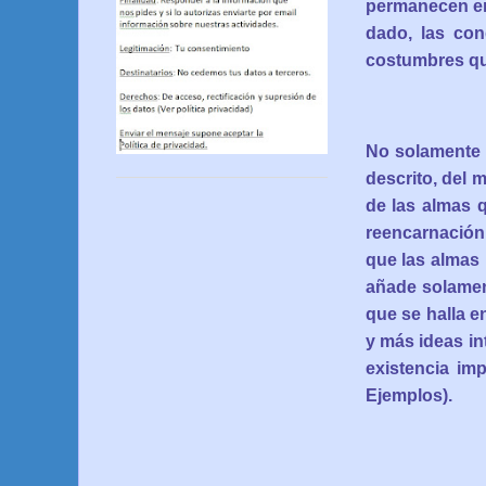
permanecen err
dado, las co
costumbres que
No solamente s
descrito, del 
de las almas q
reencarnación
que las almas 
añade solamen
que se halla e
y más ideas in
existencia imp
Ejemplos).