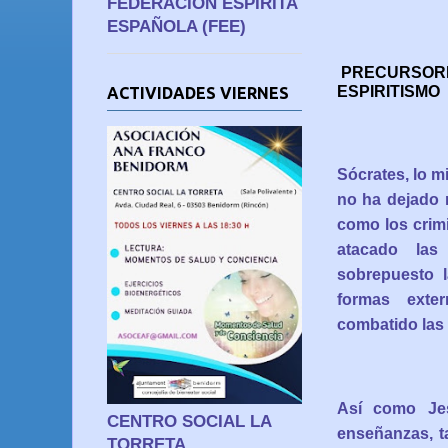
FEDERACIÓN ESPÍRITA
ESPAÑOLA (FEE)
PRECURSORES
ESPIRITISMO
ACTIVIDADES VIERNES
Sócrates, lo m
no ha dejado 
como los crimi
atacado las
sobrepuesto l
formas exte
combatido las 
Así como Jes
CENTRO SOCIAL LA
enseñanzas, t
TORRETA