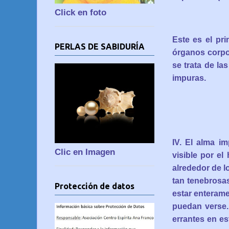
Click en foto
Este es el pri
PERLAS DE SABIDURÍA
órganos corpo
se trata de l
impuras.
IV. El alma i
Clic en Imagen
visible por el
alrededor de l
tan tenebrosa
Protección de datos
estar enterame
puedan verse.
errantes en e