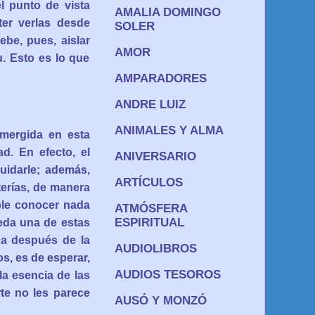
l punto de vista
AMALIA DOMINGO
ter verlas desde
SOLER
ebe, pues, aislar
AMOR
u. Esto es lo que
AMPARADORES
ANDRE LUIZ
ANIMALES Y ALMA
umergida en esta
d. En efecto, el
ANIVERSARIO
uidarle; además,
ARTÍCULOS
terías, de manera
ble conocer nada
ATMÓSFERA
ESPIRITUAL
eda una de estas
a después de la
AUDIOLIBROS
, es de esperar,
AUDIOS TESOROS
a esencia de las
rte no les parece
AUSÓ Y MONZÓ