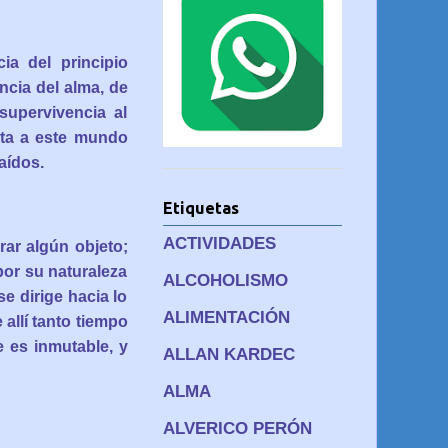
ia del principio
encia del alma, de
supervivencia al
lta a este mundo
aídos.
Etiquetas
ACTIVIDADES
rar algún objeto;
por su naturaleza
ALCOHOLISMO
e dirige hacia lo
ALIMENTACIÓN
allí tanto tiempo
 es inmutable, y
ALLAN KARDEC
ALMA
ALVERICO PERÓN