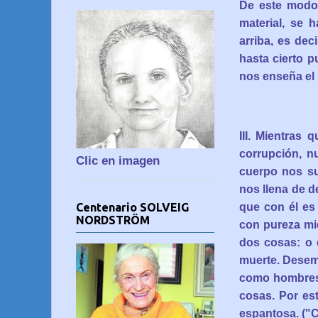
De este modo 
material, se 
arriba, es dec
hasta cierto p
nos enseña el E
III. Mientras
corrupción, n
Clic en imagen
cuerpo nos su
nos llena de
d
que con él es
Centenario SOLVEIG
NORDSTRÖM
con pureza mi
dos cosas: o
muerte. Desem
como hombres 
cosas. Por est
espantosa. ("Cie