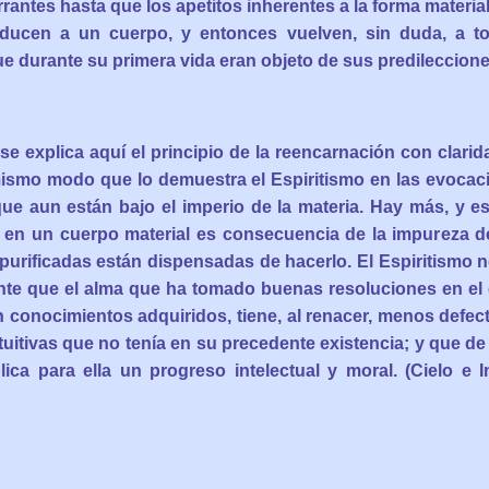
antes hasta que los apetitos inherentes a la forma material
nducen a un cuerpo, y entonces vuelven, sin duda, a t
 durante su primera vida eran objeto de sus predileccione
e explica aquí el principio de la reencarnación con clarid
mismo modo que lo demuestra el Espiritismo en las evocac
ue aun están bajo el imperio de la materia. Hay más, y e
 en un cuerpo material es consecuencia de la impureza de
purificadas están dispensadas de hacerlo. El Espiritismo n
te que el alma que ha tomado buenas resoluciones en el e
n conocimientos adquiridos, tiene, al renacer, menos defec
tuitivas que no tenía en su precedente existencia; y que d
lica para ella un progreso intelectual y moral. (Cielo e In