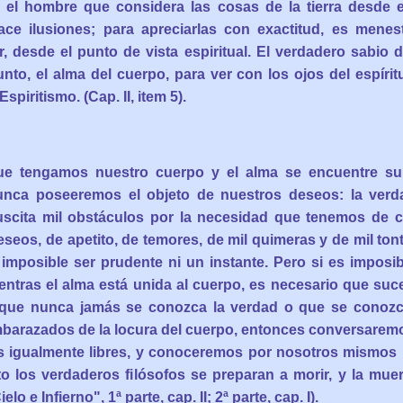
el hombre que considera las cosas de la tierra desde e
hace ilusiones; para apreciarlas con exactitud, es menes
ir, desde el punto de vista espiritual. El verdadero sabio d
unto, el alma del cuerpo, para ver con los ojos del espírit
spiritismo. (Cap. II, item 5).
 que tengamos nuestro cuerpo y el alma se encuentre s
unca poseeremos el objeto de nuestros deseos: la verda
scita mil obstáculos por la necesidad que tenemos de c
eseos,
de apetito, de temores, de mil quimeras y de mil ton
 imposible ser prudente ni un instante. Pero si es imposi
entras el alma está unida al cuerpo, es necesario que suc
 que nunca jamás se conozca la verdad o que se conozc
barazados de la locura del cuerpo, entonces conversaremos
igualmente libres, y conoceremos por nosotros mismos l
o los verdaderos filósofos se preparan a morir, y la mue
lo e Infierno", 1ª parte, cap. II; 2ª parte, cap. I).