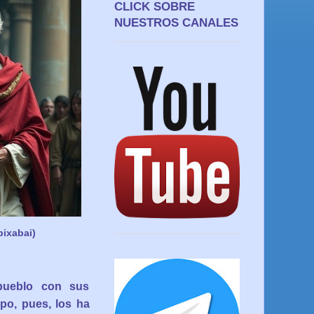
CLICK SOBRE
NUESTROS CANALES
pixabai)
pueblo con sus
po, pues, los ha