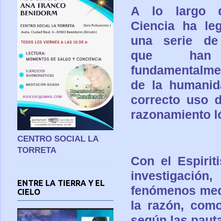
A lo largo d
Ciencia ha le
una serie de
que han c
fundamentalme
de la humanid
correcto uso d
razonamiento l
CENTRO SOCIAL LA
TORRETA
Con el Espiri
investigación
ENTRE LA TIERRA Y EL
fenómenos med
CIELO
la razón, como
según las pauta