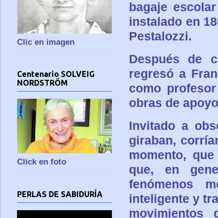
bagaje escolar
instalado en 18
Pestalozzi.
Clic en imagen
Después de co
regresó a Fran
Centenario SOLVEIG
NORDSTRÖM
como profesor 
obras de apoyo
Invitado a ob
giraban, corría
momento, que e
Click en foto
que, en gene
fenómenos med
PERLAS DE SABIDURÍA
inteligente y t
movimientos d