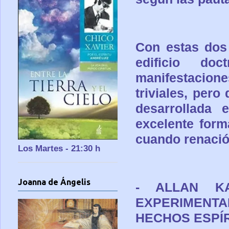
Con estas dos 
edificio do
manifestacion
triviales, per
desarrollada 
excelente form
cuando renació 
Los Martes - 21:30 h
Joanna de Ángelis
- ALLAN K
EXPERIMENT
HECHOS ESPÍR