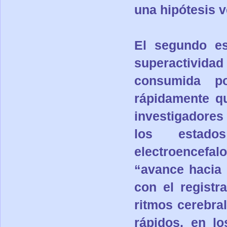
una hipótesis v
El segundo es
superactivid
consumida p
rápidamente qu
investigadore
los estado
electroencef
“avance hacia 
con el registr
ritmos cerebra
rápidos, en lo