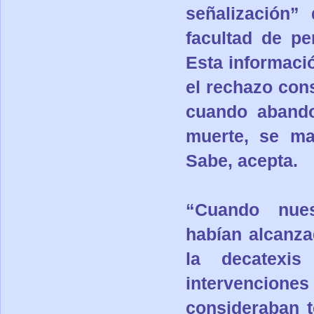
señalización”
facultad de pe
Esta informaci
el rechazo cons
cuando abando
muerte, se man
Sabe, acepta.
“Cuando nues
habían alcanza
la decatexis
intervencio
consideraban t