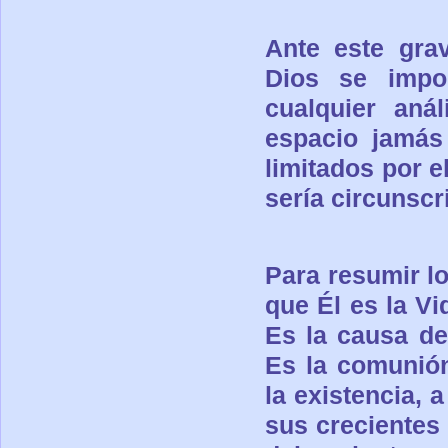
Ante este gra
Dios se impon
cualquier aná
espacio jamás
limitados por e
sería
circunscri
Para resumir l
que
Él
es la Vi
E
s la causa de
Es la comunión
la existencia, a
sus crecientes 