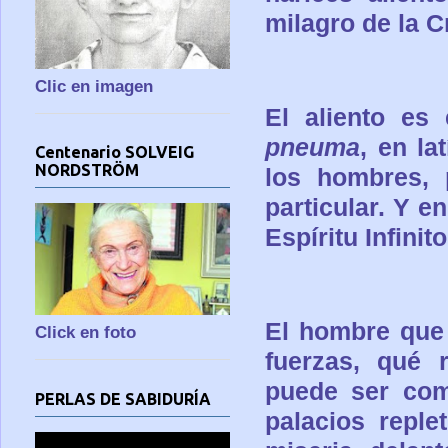
milagro de la C
Clic en imagen
El aliento es
pneuma
, en la
Centenario SOLVEIG
NORDSTRÖM
los hombres, 
particular. Y e
Espíritu Infinit
El hombre que
Click en foto
fuerzas, qué 
puede ser com
PERLAS DE SABIDURÍA
palacios
reple