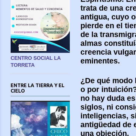
trata de una c
antigua, cuyo o
pierde en el ti
de la transmigr
almas constitu
creencia vulga
CENTRO SOCIAL LA
eminentes.
TORRETA
¿De qué modo l
ENTRE LA TIERRA Y EL
o por intuición
CIELO
no hay duda es
siglos, ni consi
inteligencias, 
antigüedad de 
una objeción.