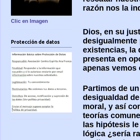
razón nos la in
Clic en Imagen
Dios, en su jus
desigualmente p
Protección de datos
existencias, la
presenta en opo
apenas vemos e
Partimos de un 
desigualdad de 
moral, y así c
teorías comunes
las hipótesis l
lógica ¿sería r