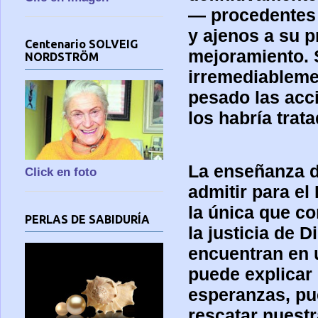
— procedentes
y ajenos a su 
Centenario SOLVEIG
mejoramiento. S
NORDSTRÖM
irremediableme
pesado las acc
los habría trat
La enseñanza d
Click en foto
admitir para el
la única que c
PERLAS DE SABIDURÍA
la justicia de 
encuentran en u
puede explicar
esperanzas, pu
rescatar nuest